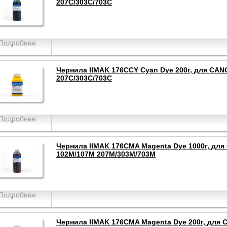
207C/303C/703C
Подробнее
Чернила IIMAK 176CCY Cyan Dye 200г, для CAN
207C/303C/703C
Подробнее
Чернила IIMAK 176CMA Magenta Dye 1000г, для
102M/107M 207M/303M/703M
Подробнее
Чернила IIMAK 176CMA Magenta Dye 200г, для