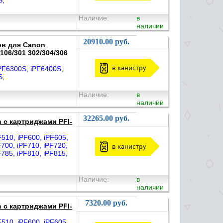
S,
Наличие:
в
наличии
20910.00 руб.
ов для Canon
06/301 302/304/306
в канистру
F6300S, iPF6400S,
S,
Наличие:
в
наличии
32265.00 руб.
 с картриджами PFI-
10, iPF600, iPF605,
F700, iPF710, iPF720,
в канистру
F785, iPF810, iPF815,
Наличие:
в
наличии
7320.00 руб.
 с картриджами PFI-
10, iPF600, iPF605,