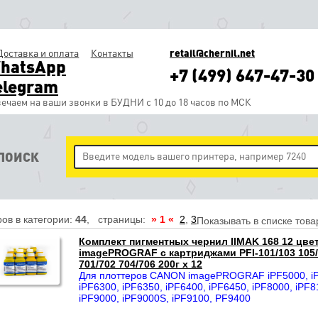
Доставка и оплата
Контакты
retail@chernil.net
hatsApp
+7 (499) 647-47-30
elegram
ечаем на ваши звонки в БУДНИ с 10 до 18 часов по МСК
ПОИСК
ов в категории:
44
, страницы:
» 1 «
2
,
3
Показывать в списке това
Комплект пигментных чернил IIMAK 168 12 цве
imagePROGRAF с картриджами PFI-101/103 105/1
701/702 704/706 200г х 12
Для плоттеров CANON imagePROGRAF iPF5000, iP
iPF6300, iPF6350, iPF6400, iPF6450, iPF8000, iPF8
iPF9000, iPF9000S, iPF9100, PF9400