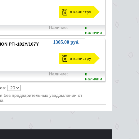
в канистру
Наличие:
в
наличии
1305.00 руб.
NON PFI-102Y/107Y
в канистру
Наличие:
в
наличии
ров:
ся без предварительных уведомлений от
на.