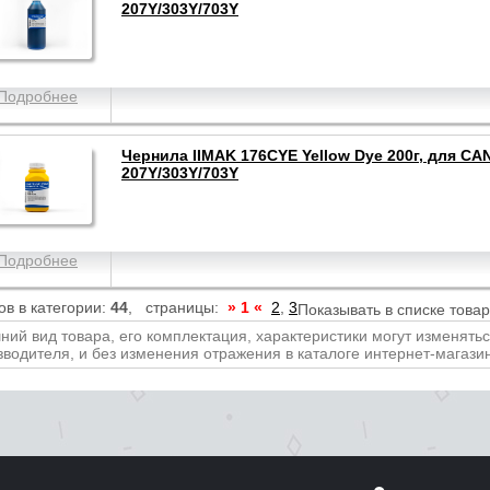
207Y/303Y/703Y
Подробнее
Чернила IIMAK 176CYE Yellow Dye 200г, для CA
207Y/303Y/703Y
Подробнее
ов в категории:
44
, страницы:
» 1 «
2
,
3
Показывать в списке това
ний вид товара, его комплектация, характеристики могут изменять
зводителя, и без изменения отражения в каталоге интернет-магази