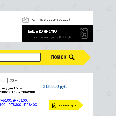
Купить в своем городе?
ВАША КАНИСТРА
0 товаров на сумму 0.00руб.
ПОИСК
ров:
31380.00 руб.
тов для Canon
06/301 302/304/306
F5100, iPF6100,
100, iPF8300, iPF8400,
в канистру