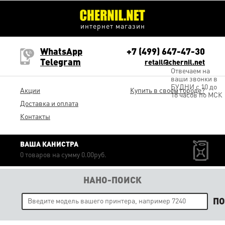
интернет магазин
WhatsApp
+7 (499) 647-47-30
Telegram
retail@chernil.net
Отвечаем на
ваши звонки в
БУДНИ с 10 до
Акции
Купить в своем городе?
18 часов по МСК
Доставка и оплата
Контакты
ВАША КАНИСТРА
0 товаров на сумму 0.00руб.
НАНО-ПОИСК
П