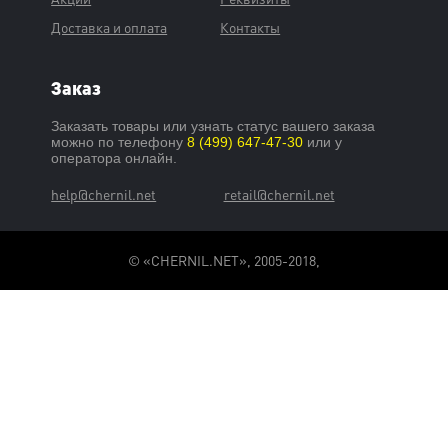
Доставка и оплата
Контакты
Заказ
Заказать товары или узнать статус вашего заказа
можно по телефону
8 (499) 647-47-30
или у
оператора онлайн.
help@chernil.net
retail@chernil.net
© «CHERNIL.NET», 2005-2018,