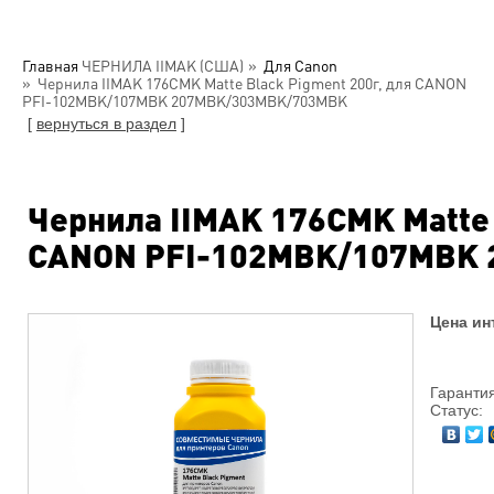
Главная
ЧЕРНИЛА IIMAK (США)
Для Canon
Чернила IIMAK 176CMK Matte Black Pigment 200г, для CANON
PFI-102MBK/107MBK 207MBK/303MBK/703MBK
[
вернуться в раздел
]
Чернила IIMAK 176CMK Matte 
CANON PFI-102MBK/107MBK
Цена ин
Гарантия
Статус: