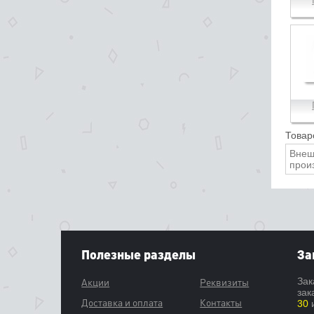
Товар
Внеш
прои
Полезные разделы
За
Акции
Реквизиты
Зак
зак
Доставка и оплата
Контакты
30
и