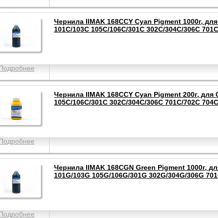
Чернила IIMAK 168CCY Cyan Pigment 1000г, дл
101C/103C 105C/106C/301C 302C/304C/306C 701
Подробнее
Чернила IIMAK 168CCY Cyan Pigment 200г, для
105C/106C/301C 302C/304C/306C 701C/702C 704
Подробнее
Чернила IIMAK 168CGN Green Pigment 1000г, д
101G/103G 105G/106G/301G 302G/304G/306G 70
Подробнее