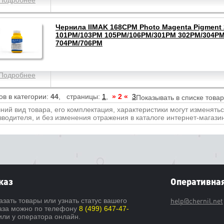
Подробнее
Чернила IIMAK 168CPM Photo Magenta Pigment 
101PM/103PM 105PM/106PM/301PM 302PM/304P
704PM/706PM
Подробнее
ов в категории:
44
, страницы:
1
,
» 2 «
3
Показывать в списке това
ний вид товара, его комплектация, характеристики могут изменять
зводителя, и без изменения отражения в каталоге интернет-магази
каз
Оперативная
help@chernil.net
азать товары или узнать статус вашего
аза можно по телефону
8 (499) 647-47-
ли у оператора онлайн.