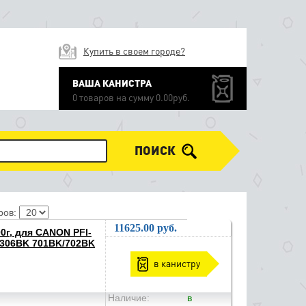
Купить в своем городе?
ВАША КАНИСТРА
0 товаров на сумму 0.00руб.
ПОИСК
ров:
11625.00 руб.
0г, для CANON PFI-
/306BK 701BK/702BK
в канистру
Наличие:
в