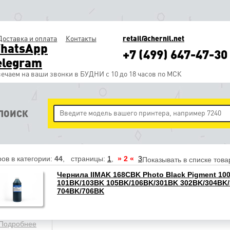
Доставка и оплата
Контакты
retail@chernil.net
hatsApp
+7 (499) 647-47-30
elegram
ечаем на ваши звонки в БУДНИ с 10 до 18 часов по МСК
ПОИСК
ов в категории:
44
, страницы:
1
,
» 2 «
3
Показывать в списке това
Чернила IIMAK 168CBK Photo Black Pigment 100
101BK/103BK 105BK/106BK/301BK 302BK/304BK
704BK/706BK
Подробнее