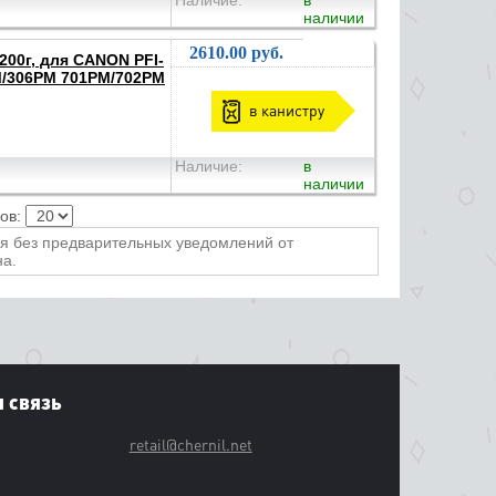
Наличие:
в
наличии
2610.00 руб.
200г, для CANON PFI-
M/306PM 701PM/702PM
в канистру
Наличие:
в
наличии
ров:
ся без предварительных уведомлений от
на.
 связь
retail@chernil.net