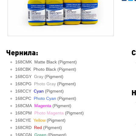
Чернила:
С
168CMK Matte Black (Pigment)
168CBK Photo Black (Pigment)
168CGY
Gray
(Pigment)
168CPG
Photo Gray
(Pigment)
Н
168CCY
Cyan
(Pigment)
168CPC
Photo Cyan
(Pigment)
168CMA
Magenta
(Pigment)
168CPM
Photo Magenta
(Pigment)
168CYE
Yellow
(Pigment)
168CRD
Red
(Pigment)
168CGN
Green
(Pigment)