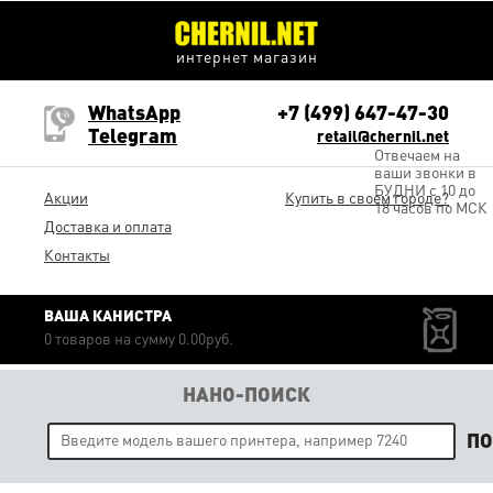
интернет магазин
WhatsApp
+7 (499) 647-47-30
Telegram
retail@chernil.net
Отвечаем на
ваши звонки в
БУДНИ с 10 до
Акции
Купить в своем городе?
18 часов по МСК
Доставка и оплата
Контакты
ВАША КАНИСТРА
0 товаров на сумму 0.00руб.
НАНО-ПОИСК
П