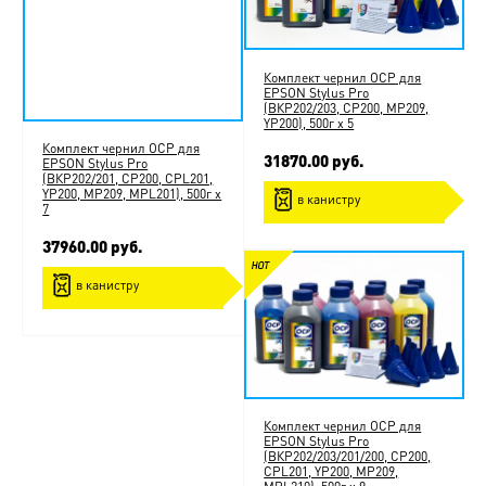
Комплект чернил ОСР для
EPSON Stylus Pro
(ВКP202/203, СP200, MP209,
YP200), 500г x 5
Комплект чернил ОСР для
31870.00 руб.
EPSON Stylus Pro
(ВКP202/201, СP200, CPL201,
YP200, MP209, MPL201), 500г x
в канистру
7
37960.00 руб.
в канистру
Комплект чернил ОСР для
EPSON Stylus Pro
(ВКP202/203/201/200, СP200,
CPL201, YP200, MP209,