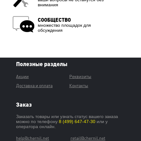
внимания
СООБЩЕСТВО
множество площадок для
обсуждения
Полезные разделы
Акции
Реквизиты
Доставка и оплата
Контакты
Заказ
Заказать товары или узнать статус вашего заказа
можно по телефону
8 (499) 647-47-30
или у
оператора онлайн.
help@chernil.net
retail@chernil.net