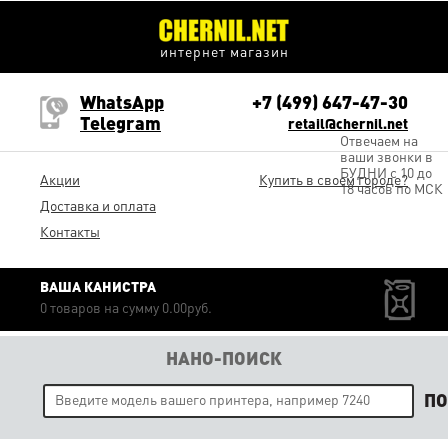
интернет магазин
WhatsApp
+7 (499) 647-47-30
Telegram
retail@chernil.net
Отвечаем на
ваши звонки в
БУДНИ с 10 до
Акции
Купить в своем городе?
18 часов по МСК
Доставка и оплата
Контакты
ВАША КАНИСТРА
0 товаров на сумму 0.00руб.
НАНО-ПОИСК
П