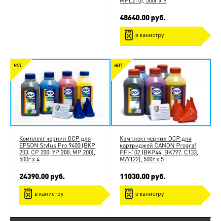
MPL210), 500г x 9
48640.00 руб.
в канистру
Комплект чернил ОСР для
Комплект чернил ОСР для
EPSON Stylus Pro 9400 (ВКP
картриджей CANON Prograf
203, СP 200, YP 200, MP 200),
PFI-102 (BKP44, BK797, C133,
500г x 4
M/Y122), 500г x 5
24390.00 руб.
11030.00 руб.
в канистру
в канистру