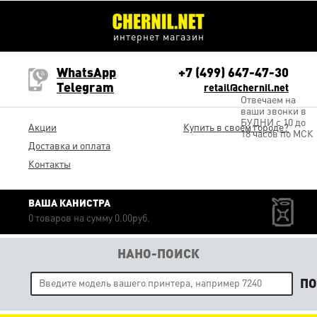
интернет магазин
WhatsApp
+7 (499) 647-47-30
Telegram
retail@chernil.net
Отвечаем на
ваши звонки в
БУДНИ с 10 до
Акции
Купить в своем городе?
18 часов по МСК
Доставка и оплата
Контакты
ВАША КАНИСТРА
0 товаров на сумму 0.00руб.
НАНО-ПОИСК
П