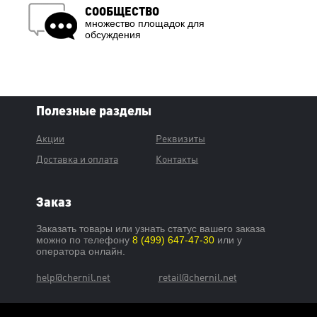
СООБЩЕСТВО
множество площадок для
обсуждения
Полезные разделы
Акции
Реквизиты
Доставка и оплата
Контакты
Заказ
Заказать товары или узнать статус вашего заказа
можно по телефону
8 (499) 647-47-30
или у
оператора онлайн.
help@chernil.net
retail@chernil.net