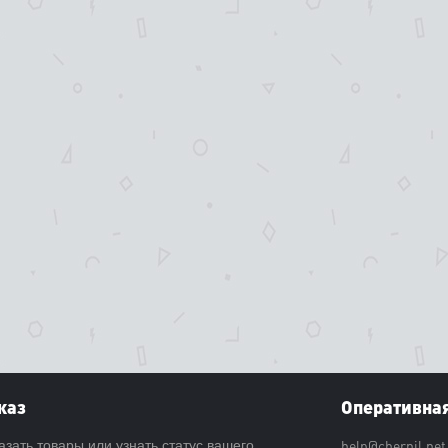
каз
Оперативная
help@chernil.net
азать товары или узнать статус вашего