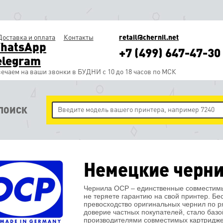
Доставка и оплата
Контакты
retail@chernil.net
hatsApp
+7 (499) 647-47-30
elegram
ечаем на ваши звонки в БУДНИ с 10 до 18 часов по МСК
ПОИСК
Немецкие черн
Чернила OCP – единственные совместимы
не теряете гарантию на свой принтер. Бе
превосходство оригинальных чернил по 
доверие частных покупателей, стало баз
производителями совместимых картридже