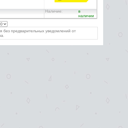
Наличие:
в
наличии
ся без предварительных уведомлений от
на.