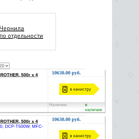
Чернила
по отдельности
10630.00 руб.
BROTHER, 500г x 4
в канистру
Наличие:
в
наличии
10630.00 руб.
BROTHER, 500г x 4
00, DCP-T500W, MFC-
в канистру