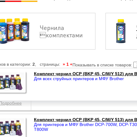
Чернила
комплектами
ов в категории:
2
, страницы:
» 1 «
Показывать в списке товаров:
Комплект чернил OCP (BKP 45, С/M/Y 512) для 
Для всех струйных принтеров и МФУ Brother
Подробнее
Комплект чернил OCP (BKP 45, С/M/Y 513) для 
Для принтеров и МФУ Brother DCP-700W, DCP-T3
T800W