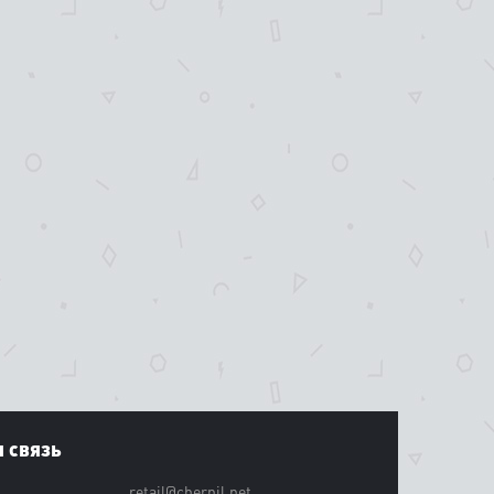
 связь
retail@chernil.net