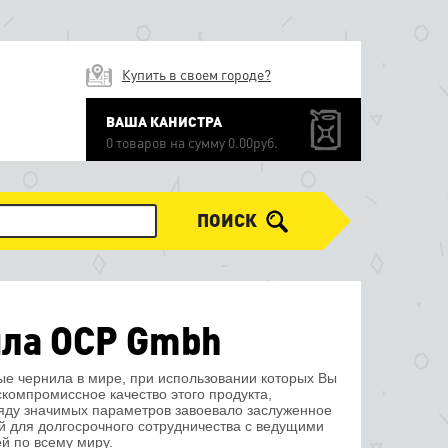
Купить в своем городе?
ВАША КАНИСТРА
0 товаров на сумму 0.00руб.
ПОИСК
ила OCP Gmbh
е чернила в мире, при использовании которых Вы
скомпромиссное качество этого продукта,
ряду значимых параметров завоевало заслуженное
ой для долгосрочного сотрудничества с ведущими
й по всему миру.