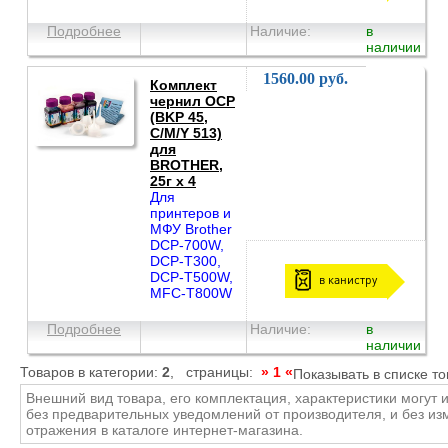
Подробнее
Наличие:
в
наличии
1560.00 руб.
Комплект
чернил OCP
(BKP 45,
С/M/Y 513)
для
BROTHER,
25г x 4
Для
принтеров и
МФУ Brother
DCP-700W,
DCP-T300,
DCP-T500W,
в канистру
MFC-T800W
Подробнее
Наличие:
в
наличии
Товаров в категории:
2
, страницы:
» 1 «
Показывать в списке т
Внешний вид товара, его комплектация, характеристики могут 
без предварительных уведомлений от производителя, и без и
отражения в каталоге интернет-магазина.