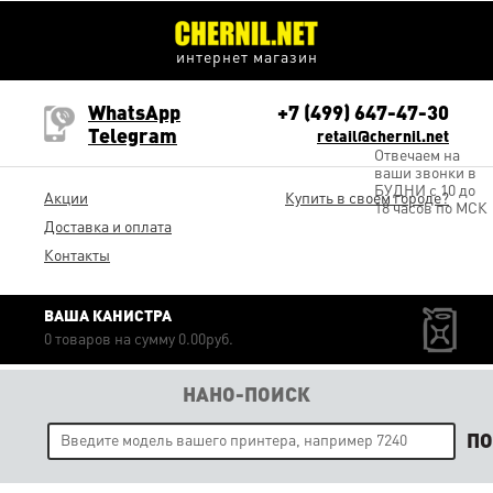
интернет магазин
WhatsApp
+7 (499) 647-47-30
Telegram
retail@chernil.net
Отвечаем на
ваши звонки в
БУДНИ с 10 до
Акции
Купить в своем городе?
18 часов по МСК
Доставка и оплата
Контакты
ВАША КАНИСТРА
0 товаров на сумму 0.00руб.
НАНО-ПОИСК
П