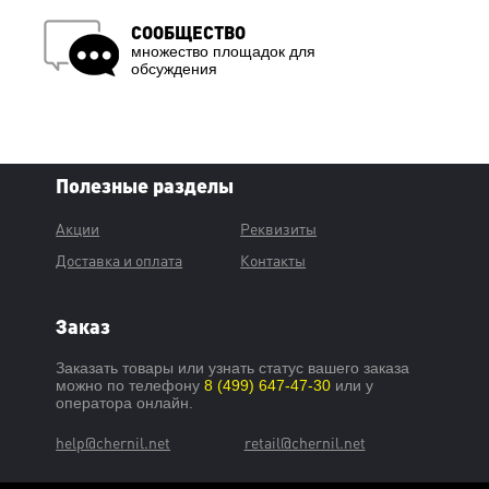
СООБЩЕСТВО
множество площадок для
обсуждения
Полезные разделы
Акции
Реквизиты
Доставка и оплата
Контакты
Заказ
Заказать товары или узнать статус вашего заказа
можно по телефону
8 (499) 647-47-30
или у
оператора онлайн.
help@chernil.net
retail@chernil.net