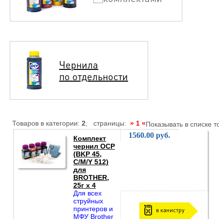
Чернила
по отдельности
Товаров в категории:
2
, страницы:
» 1 «
Показывать в списке т
1560.00 руб.
Комплект
чернил OCP
(BKP 45,
С/M/Y 512)
для
BROTHER,
25г x 4
Для всех
струйных
принтеров и
в канистру
МФУ Brother