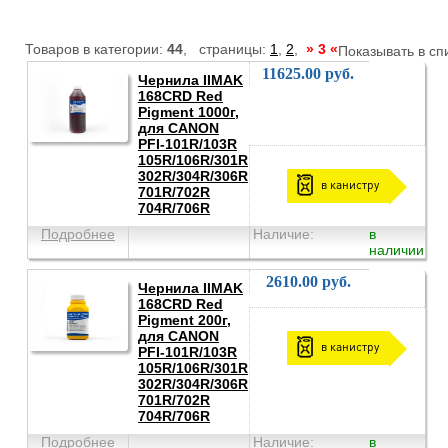
Товаров в категории:
44
, страницы:
1
,
2
,
» 3 «
Показывать в сп
11625.00 руб.
Чернила IIMAK
168CRD Red
Pigment 1000г,
для CANON
PFI-101R/103R
105R/106R/301R
302R/304R/306R
в канистру
701R/702R
704R/706R
Подробнее
Наличие:
в
наличии
2610.00 руб.
Чернила IIMAK
168CRD Red
Pigment 200г,
для CANON
в канистру
PFI-101R/103R
105R/106R/301R
302R/304R/306R
701R/702R
704R/706R
Подробнее
Наличие:
в