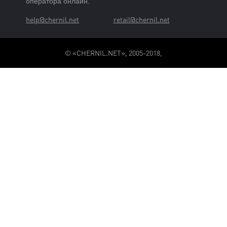
оператора онлайн.
help@chernil.net
retail@chernil.net
© «CHERNIL.NET», 2005-2018,