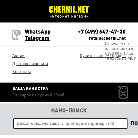
интернет магазин
WhatsApp
+7 (499) 647-47-30
Telegram
retail@chernil.net
Отвечаем на
ваши звонки в
БУДНИ с 10 до
Акции
Купить в своем городе?
18 часов по МСК
Доставка и оплата
Контакты
ВАША КАНИСТРА
0 товаров на сумму 0.00руб.
НАНО-ПОИСК
П