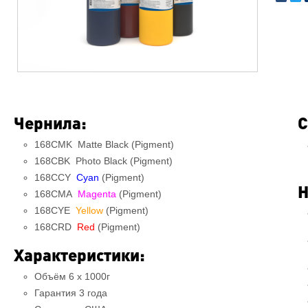
Чернила:
С
168CMK Matte Black (Pigment)
168CBK Photo Black (Pigment)
168CCY
Cyan
(Pigment)
Н
168CMA
Magenta
(Pigment)
168CYE
Yellow
(Pigment)
168CRD
Red
(Pigment)
Характеристики:
Объём 6 x 1000г
Гарантия 3 года