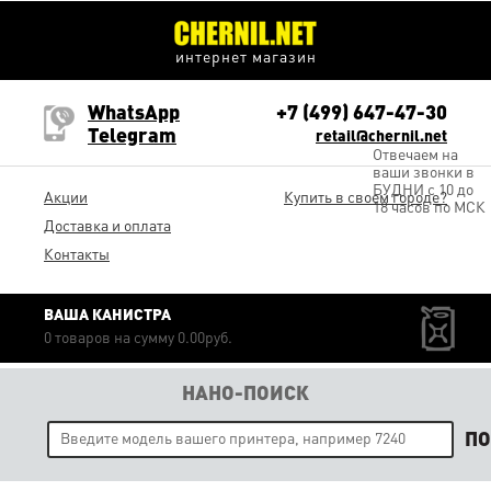
интернет магазин
WhatsApp
+7 (499) 647-47-30
Telegram
retail@chernil.net
Отвечаем на
ваши звонки в
БУДНИ с 10 до
Акции
Купить в своем городе?
18 часов по МСК
Доставка и оплата
Контакты
ВАША КАНИСТРА
0 товаров на сумму 0.00руб.
НАНО-ПОИСК
П