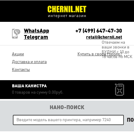
интернет магазин
WhatsApp
+7 (499) 647-47-30
Telegram
retail@chernil.net
Отвечаем на
ваши звонки в
БУДНИ с 10 до
Акции
Купить в своем городе?
18 часов по МСК
Доставка и оплата
Контакты
ВАША КАНИСТРА
0 товаров на сумму 0.00руб.
НАНО-ПОИСК
П