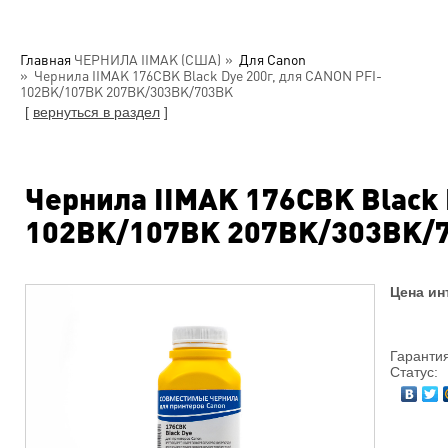
Главная
ЧЕРНИЛА IIMAK (США)
Для Canon
Чернила IIMAK 176CBK Black Dye 200г, для CANON PFI-
102BK/107BK 207BK/303BK/703BK
[
вернуться в раздел
]
Чернила IIMAK 176CBK Black 
102BK/107BK 207BK/303BK/
Цена ин
Гарантия
Статус: