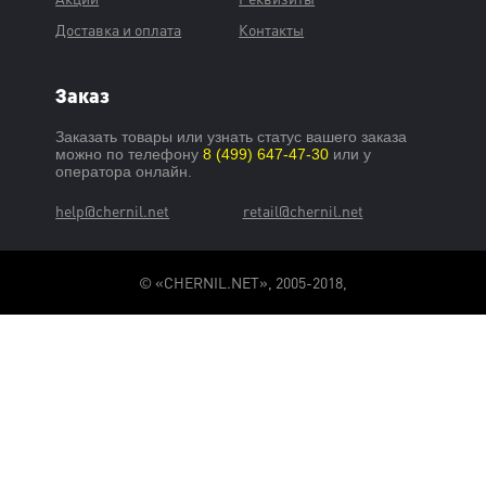
Доставка и оплата
Контакты
Заказ
Заказать товары или узнать статус вашего заказа
можно по телефону
8 (499) 647-47-30
или у
оператора онлайн.
help@chernil.net
retail@chernil.net
© «CHERNIL.NET», 2005-2018,