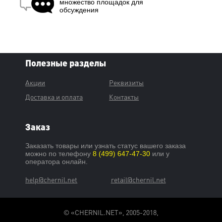
множество площадок для
обсуждения
Полезные разделы
Акции
Реквизиты
Доставка и оплата
Контакты
Заказ
Заказать товары или узнать статус вашего заказа
можно по телефону
8 (499) 647-47-30
или у
оператора онлайн.
help@chernil.net
retail@chernil.net
© «CHERNIL.NET», 2005-2018,