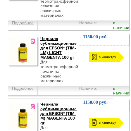
термотрансферной
печати на
различных
материалах
Подробнее
Наличие:
в
наличии
1150.00 руб.
Чернила
сублимационные
для EPSON* (TIM-
LM) LIGHT
в канистру
MAGENTA 100 gr
Для
термотрансферной
печати на
различных
материалах
Подробнее
Наличие:
в
наличии
1150.00 руб.
Чернила
сублимационные
для EPSON* (TIM-
M) MAGENTA 100
в канистру
gr
Для