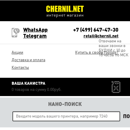
интернет магазин
WhatsApp
+7 (499) 647-47-30
Telegram
retail@chernil.net
Отвечаем на
ваши звонки в
БУДНИ с 10 до
Акции
Купить в своем городе?
18 часов по МСК
Доставка и оплата
Контакты
ВАША КАНИСТРА
0 товаров на сумму 0.00руб.
НАНО-ПОИСК
П