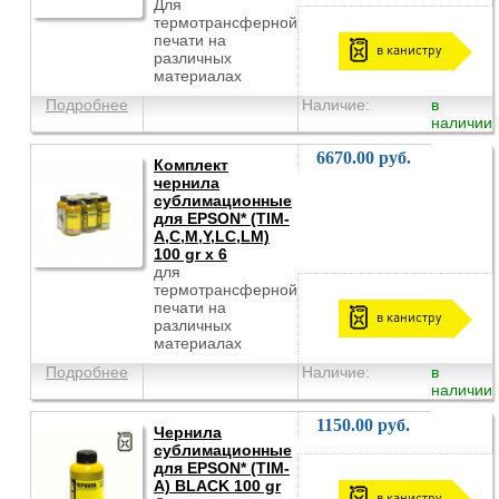
Для
термотрансферной
печати на
в канистру
различных
материалах
Подробнее
Наличие:
в
наличии
6670.00 руб.
Комплект
чернила
сублимационные
для EPSON* (TIM-
A,C,M,Y,LC,LM)
100 gr x 6
для
термотрансферной
печати на
в канистру
различных
материалах
Подробнее
Наличие:
в
наличии
1150.00 руб.
Чернила
сублимационные
для EPSON* (TIM-
A) BLACK 100 gr
в канистру