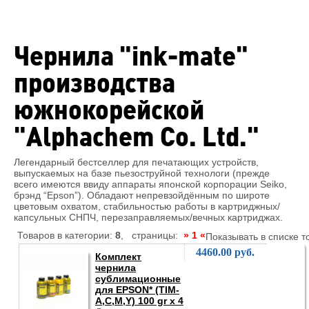
Чернила "ink-mate"
производства
южнокорейской
"Alphachem Co. Ltd."
Легендарный бестселлер для печатающих устройств,
выпускаемых на базе пьезоструйной технологи (прежде
всего имеются ввиду аппараты японской корпорации Seiko,
брэнд “Epson”). Обладают непревзойдённым по широте
цветовым охватом, стабильностью работы в картриджных/
капсульных СНПЧ, перезаправляемых/вечных картриджах.
Товаров в категории:
8
, страницы:
» 1 «
Показывать в списке т
4460.00 руб.
Комплект
чернила
сублимационные
для EPSON* (TIM-
A,C,M,Y) 100 gr x 4