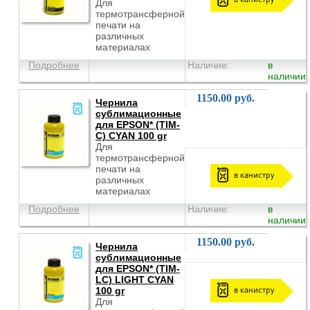
Для
термотрансферной
печати на
различных
материалах
Подробнее
Наличие:
в
наличии
1150.00 руб.
Чернила
сублимационные
для EPSON* (TIM-
C) CYAN 100 gr
Для
термотрансферной
печати на
в канистру
различных
материалах
Подробнее
Наличие:
в
наличии
1150.00 руб.
Чернила
сублимационные
для EPSON* (TIM-
LC) LIGHT CYAN
в канистру
100 gr
Для