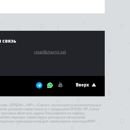
 связь
retail@chernil.net
Вверх
лова «EPSON», «HP», «Canon», используется исключительно в
елях указания совместимости с продукцией EPSON, HP, Canon
 призвано облегчить задачу Пользователя по подбору
оответствующих совместимых расходных материалов
торонних производителей для своей модели принтера/МФУ.