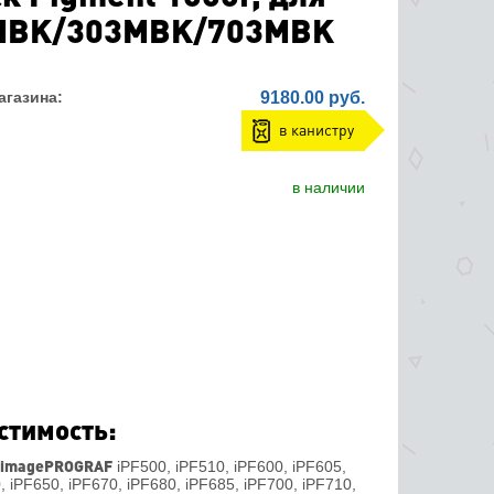
MBK/303MBK/703MBK
агазина:
9180.00 руб.
в канистру
в наличии
стимость:
 imagePROGRAF
iPF500, iPF510, iPF600, iPF605,
, iPF650, iPF670, iPF680, iPF685, iPF700, iPF710,