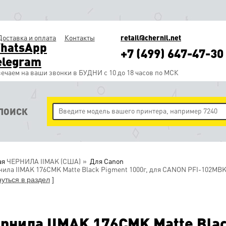
Доставка и оплата
Контакты
retail@chernil.net
hatsApp
+7 (499) 647-47-30
elegram
ечаем на ваши звонки в БУДНИ с 10 до 18 часов по МСК
ПОИСК
ая
ЧЕРНИЛА IIMAK (США)
Для Canon
ила IIMAK 176CMK Matte Black Pigment 1000г, для CANON PFI-102
нуться в раздел
]
рнила IIMAK 176CMK Matte Blac