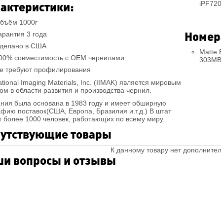
актеристики:
iPF720
бъём 1000г
Номер
арантия 3 года
делано в США
Matte
00% совместимость c OEM чернилами
303MB
е требуют профилирования
ational Imaging Materials, Inc. (IIMAK) является мировым
ом в области развития и производства чернил.
ния была основана в 1983 году и имеет обширную
афию поставок(США, Европа, Бразилия и.т.д.) В штат
т более 1000 человек, работающих по всему миру.
утствующие товары
К данному товару нет дополните
и вопросы и отзывы