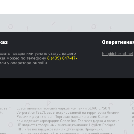
каз
Оперативная
help@chernil.net
азать товары или узнать статус вашего
аза можно по телефону
8 (499) 647-47-
ли у оператора онлайн.
, за
Epson является торговой маркой компании SEIKO EPSON
С
F,
Corporation (SEC), зарегистрированной на территории Японии,
ц
России и других стран. Торговая марка и логотип Canon
и
принадлежат корпорации Canon Inc. Торговая марка и логотип
с
HP являются товарными знаками компании Hewlett Packard
с
(HP) и её поставщиков или лицензиаров. Продукция,
пел.
представленная на сайте, не является продукцией данных