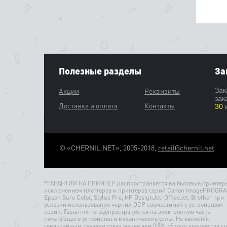
Полезные разделы
За
Акции
Реквизиты
Зак
зак
Доставка и оплата
Контакты
30
и
© «CHERNIL.NET», 2005-2018,
retail@chernil.net
*ГАРАНТИЯ НА ПРИНТЕР распространяется на бытовые принтеры
исключением плоттеров и принтеров серий Canon ImagePROGRA
Epson Sure Color, Stylus Pro, HP DesignJet, OfficeJet, Brother при
условии использования чернил OCP совместимой с устройством
серии. Гарантия не распространяется на электронную часть
печатающего устройства и механические узлы. Не является
гарантийным случаем отказ менее чем 0.5% общего количества со