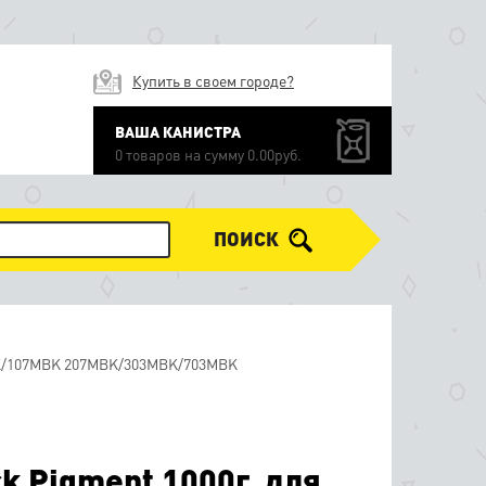
Купить в своем городе?
ВАША КАНИСТРА
0 товаров на сумму 0.00руб.
ПОИСК
MBK/107MBK 207MBK/303MBK/703MBK
k Pigment 1000г, для