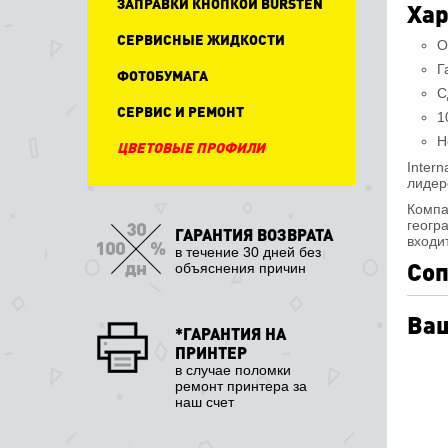
ЗАПРАВКИ КНОПКОЙ BURSTEN
Хар
СЕРВИСНЫЕ ЖИДКОСТИ
О
Г
ФОТОБУМАГА
С
СЕРВИС И РЕМОНТ
1
Н
ЦВЕТОВЫЕ ПРОФИЛИ
Intern
лидер
Компа
геогр
ГАРАНТИЯ ВОЗВРАТА
входи
в течение 30 дней без
Соп
объяснения причин
Ваш
*ГАРАНТИЯ НА
ПРИНТЕР
в случае поломки
ремонт принтера за
наш счет