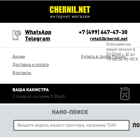
интернет магазин
WhatsApp
+7 (499) 647-47-30
Telegram
retail@chernil.net
Отвечаем на
ваши звонки в
БУДНИ с 10 до
Акции
Купить в своем городе?
18 часов по МСК
Доставка и оплата
Контакты
ВАША КАНИСТРА
0 товаров на сумму 0.00руб.
НАНО-ПОИСК
П