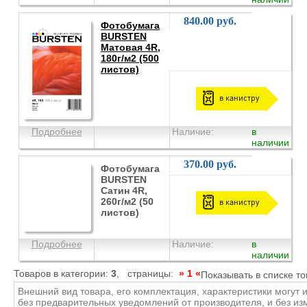
840.00 руб.
Фотобумага
BURSTEN
Матовая 4R,
180г/м2 (500
листов)
в канистру
Подробнее
Наличие:
в
наличии
370.00 руб.
Фотобумага
BURSTEN
Сатин 4R,
260г/м2 (50
в канистру
листов)
Подробнее
Наличие:
в
наличии
Товаров в категории:
3
, страницы:
» 1 «
Показывать в списке т
Внешний вид товара, его комплектация, характеристики могут 
без предварительных уведомлений от производителя, и без и