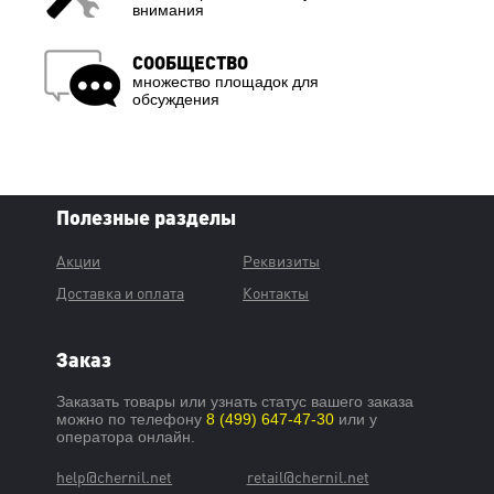
внимания
СООБЩЕСТВО
множество площадок для
обсуждения
Полезные разделы
Акции
Реквизиты
Доставка и оплата
Контакты
Заказ
Заказать товары или узнать статус вашего заказа
можно по телефону
8 (499) 647-47-30
или у
оператора онлайн.
help@chernil.net
retail@chernil.net