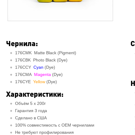
Чернила:
С
176CMK Matte Black (Pigment)
176CBK Photo Black (Dye)
176CCY
Cyan
(Dye)
176CMA
Magenta
(Dye)
Н
176CYE
Yellow
(Dye)
Характеристики:
Объём 5 x 200г
Гарантия 3 года
Сделано в США
100% совместимость c OEM чернилами
Не требуют профилирования