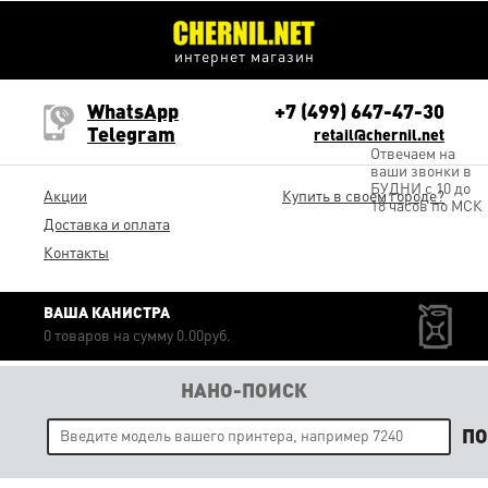
интернет магазин
WhatsApp
+7 (499) 647-47-30
Telegram
retail@chernil.net
Отвечаем на
ваши звонки в
БУДНИ с 10 до
Акции
Купить в своем городе?
18 часов по МСК
Доставка и оплата
Контакты
ВАША КАНИСТРА
0 товаров на сумму 0.00руб.
НАНО-ПОИСК
П