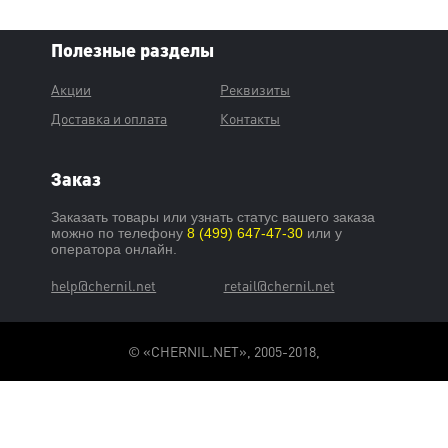
Полезные разделы
Акции
Реквизиты
Доставка и оплата
Контакты
Заказ
Заказать товары или узнать статус вашего заказа
можно по телефону
8 (499) 647-47-30
или у
оператора онлайн.
help@chernil.net
retail@chernil.net
© «CHERNIL.NET», 2005-2018,