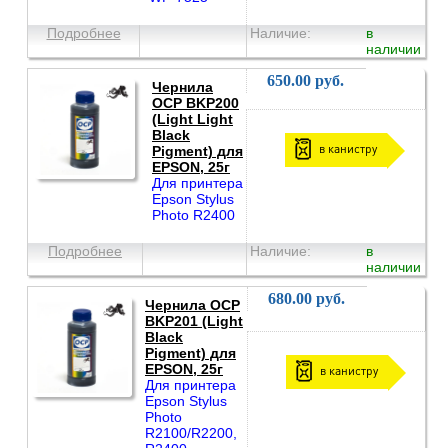
Подробнее
Наличие:
в
наличии
650.00 руб.
Чернила
OCP BKP200
(Light Light
Black
в канистру
Pigment) для
EPSON, 25г
Для принтера
Epson Stylus
Photo R2400
Подробнее
Наличие:
в
наличии
680.00 руб.
Чернила OCP
BKP201 (Light
Black
Pigment) для
EPSON, 25г
в канистру
Для принтера
Epson Stylus
Photo
R2100/R2200,