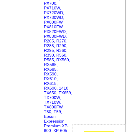
PX700,
PX710W,
PX720WD,
PX730WD,
PX800FW,
PX810FW,
PX820FWD,
PX830FWD,
R265, R270,
R285, R290,
R295, R360,
R390, R560,
R585, RX560,
RX585,
RX685,
RX590,
RX610,
RX615,
RX690, 1410,
TX650, TX659,
TX700W,
TX710W,
TX800FW,
T50, T59,
Epson
Expression
Premium XP-
600, XP-605,