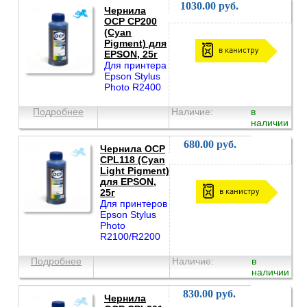
1030.00 руб.
Чернила
OCP CP200
(Cyan
Pigment) для
в канистру
EPSON, 25г
Для принтера
Epson Stylus
Photo R2400
Подробнее
Наличие:
в
наличии
680.00 руб.
Чернила OCP
CPL118 (Cyan
Light Pigment)
для EPSON,
в канистру
25г
Для принтеров
Epson Stylus
Photo
R2100/R2200
Подробнее
Наличие:
в
наличии
830.00 руб.
Чернила