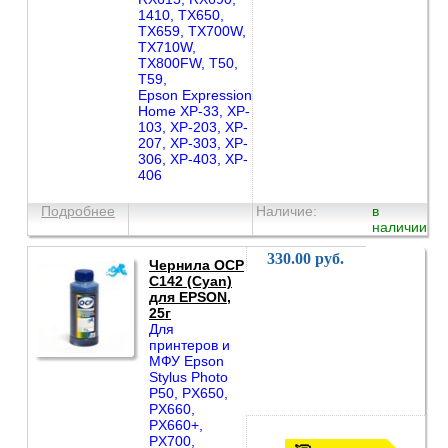
1410, TX650,
TX659, TX700W,
TX710W,
TX800FW, T50,
T59,
Epson Expression
Home XP-33, XP-
103, XP-203, XP-
207, XP-303, XP-
306, XP-403, XP-
406
Подробнее
Наличие:
в
наличии
330.00 руб.
Чернила OCP
C142 (Cyan)
для EPSON,
25г
Для
принтеров и
МФУ Epson
Stylus Photo
P50, PX650,
PX660,
PX660+,
PX700,