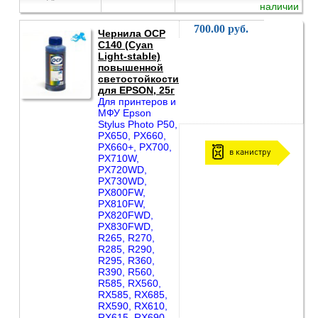
наличии
700.00 руб.
Чернила OCP
C140 (Cyan
Light-stable)
повышенной
светостойкости
для EPSON, 25г
Для принтеров и
МФУ Epson
Stylus Photo P50,
PX650, PX660,
PX660+, PX700,
в канистру
PX710W,
PX720WD,
PX730WD,
PX800FW,
PX810FW,
PX820FWD,
PX830FWD,
R265, R270,
R285, R290,
R295, R360,
R390, R560,
R585, RX560,
RX585, RX685,
RX590, RX610,
RX615, RX690,