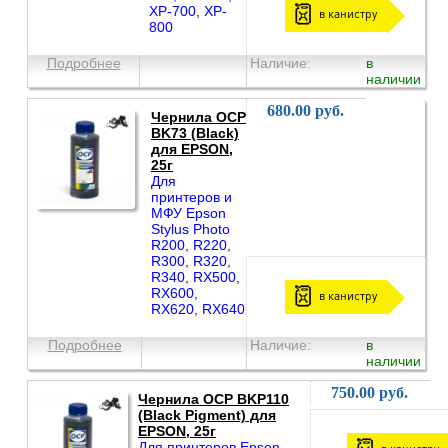
XP-700, XP-
в канистру
800
Подробнее
Наличие:
в
наличии
680.00 руб.
Чернила OCP
BK73 (Black)
для EPSON,
25г
Для
принтеров и
МФУ Epson
Stylus Photo
R200, R220,
R300, R320,
R340, RX500,
RX600,
в канистру
RX620, RX640
Подробнее
Наличие:
в
наличии
750.00 руб.
Чернила OCP BKP110
(Black Pigment) для
EPSON, 25г
Для принтеров Epson