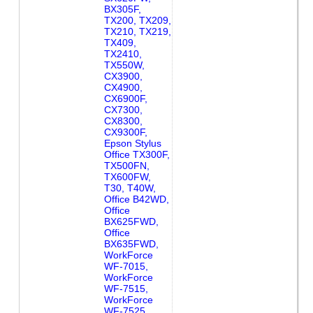
BX305F,
TX200, TX209,
TX210, TX219,
TX409,
TX2410,
TX550W,
CX3900,
CX4900,
CX6900F,
CX7300,
CX8300,
CX9300F,
Epson Stylus
Office TX300F,
TX500FN,
TX600FW,
T30, T40W,
Office B42WD,
Office
BX625FWD,
Office
BX635FWD,
WorkForce
WF-7015,
WorkForce
WF-7515,
WorkForce
WF-7525