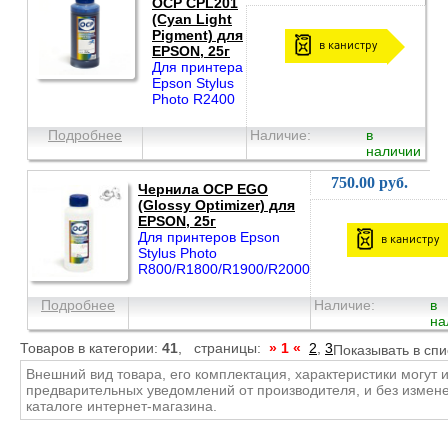
OCP CPL201
(Cyan Light
Pigment) для
в канистру
EPSON, 25г
Для принтера
Epson Stylus
Photo R2400
Подробнее
Наличие:
в
наличии
750.00 руб.
Чернила OCP EGO
(Glossy Optimizer) для
EPSON, 25г
Для принтеров Epson
в канистру
Stylus Photo
R800/R1800/R1900/R2000
Подробнее
Наличие:
в
на
Товаров в категории:
41
, страницы:
» 1 «
2
,
3
Показывать в спи
Внешний вид товара, его комплектация, характеристики могут 
предварительных уведомлений от производителя, и без измен
каталоге интернет-магазина.