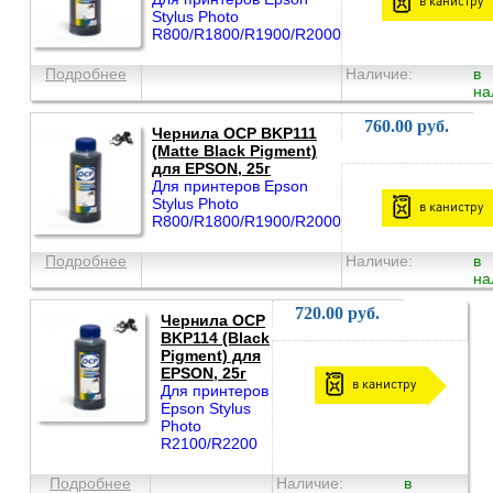
в канистру
Stylus Photo
R800/R1800/R1900/R2000
Подробнее
Наличие:
в
на
760.00 руб.
Чернила OCP BKP111
(Matte Black Pigment)
для EPSON, 25г
Для принтеров Epson
Stylus Photo
в канистру
R800/R1800/R1900/R2000
Подробнее
Наличие:
в
на
720.00 руб.
Чернила OCP
BKP114 (Black
Pigment) для
EPSON, 25г
в канистру
Для принтеров
Epson Stylus
Photo
R2100/R2200
Подробнее
Наличие:
в