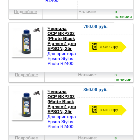
R2400
Подробнее
Наличие:
в
наличии
700.00 руб.
Чернила
OCP BKP202
(Photo Black
Pigment) для
в канистру
EPSON, 25г
Для принтера
Epson Stylus
Photo R2400
Подробнее
Наличие:
в
наличии
860.00 руб.
Чернила
OCP BKP203
(Matte Black
Pigment) для
в канистру
EPSON, 25г
Для принтера
Epson Stylus
Photo R2400
Подробнее
Наличие:
в