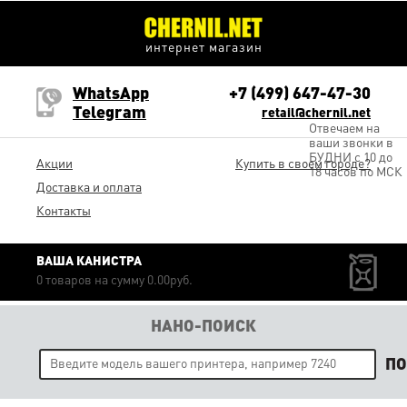
интернет магазин
WhatsApp
+7 (499) 647-47-30
Telegram
retail@chernil.net
Отвечаем на
ваши звонки в
БУДНИ с 10 до
Акции
Купить в своем городе?
18 часов по МСК
Доставка и оплата
Контакты
ВАША КАНИСТРА
0 товаров на сумму 0.00руб.
НАНО-ПОИСК
П