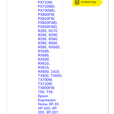
в канистру
PX710W,
PX720WD,
PX730WD,
PX800FW,
PX810FW,
PX820FWD,
PX830FWD,
R265, R270,
R285, R290,
R295, R360,
R390, R560,
R585, RX560,
RX585,
RX685,
RX590,
RX610,
RX615,
RX690, 1410,
TX650, TX659,
TX700W,
TX710W,
TX800FW,
T50, T59,
Epson
Expression
Home XP-33,
XP-103, XP-
203, XP-207,