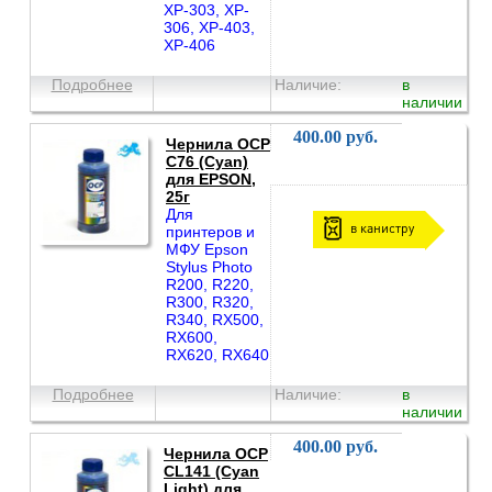
XP-303, XP-
306, XP-403,
XP-406
Подробнее
Наличие:
в
наличии
400.00 руб.
Чернила OCP
C76 (Cyan)
для EPSON,
25г
Для
в канистру
принтеров и
МФУ Epson
Stylus Photo
R200, R220,
R300, R320,
R340, RX500,
RX600,
RX620, RX640
Подробнее
Наличие:
в
наличии
400.00 руб.
Чернила OCP
CL141 (Cyan
Light) для