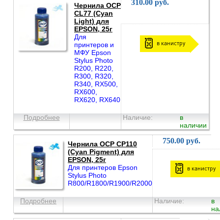
310.00 руб.
Чернила OCP
CL77 (Cyan
Light) для
EPSON, 25г
Для
в канистру
принтеров и
МФУ Epson
Stylus Photo
R200, R220,
R300, R320,
R340, RX500,
RX600,
RX620, RX640
Подробнее
Наличие:
в
наличии
750.00 руб.
Чернила OCP CP110
(Cyan Pigment) для
EPSON, 25г
Для принтеров Epson
в канистру
Stylus Photo
R800/R1800/R1900/R2000
Подробнее
Наличие:
в
на