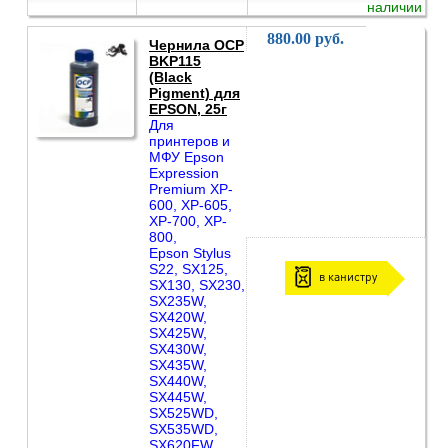
наличии
880.00 руб.
Чернила OCP
BKP115
(Black
Pigment) для
EPSON, 25г
Для
принтеров и
МФУ Epson
Expression
Premium XP-
600, XP-605,
XP-700, XP-
800,
Epson Stylus
S22, SX125,
в канистру
SX130, SX230,
SX235W,
SX420W,
SX425W,
SX430W,
SX435W,
SX440W,
SX445W,
SX525WD,
SX535WD,
SX620FW,