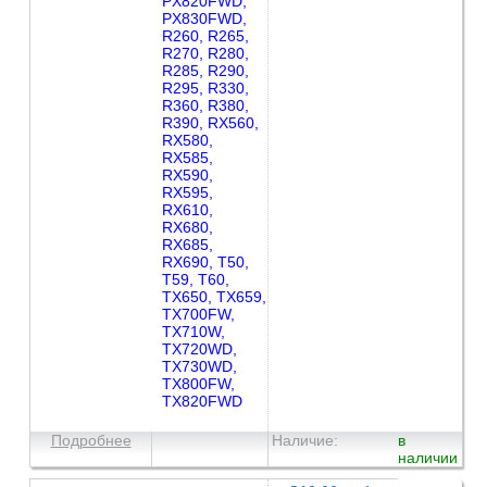
PX820FWD,
PX830FWD,
R260, R265,
R270, R280,
R285, R290,
R295, R330,
R360, R380,
R390, RX560,
RX580,
RX585,
RX590,
RX595,
RX610,
RX680,
RX685,
RX690, T50,
T59, T60,
TX650, TX659,
TX700FW,
TX710W,
TX720WD,
TX730WD,
TX800FW,
TX820FWD
Подробнее
Наличие:
в
наличии