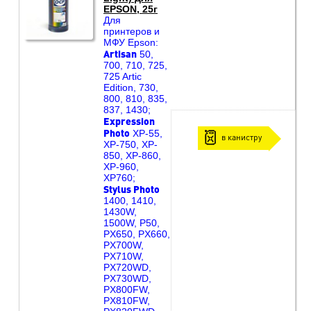
EPSON, 25г
Для
принтеров и
МФУ Epson:
Artisan
50,
700, 710, 725,
725 Artic
Edition, 730,
800, 810, 835,
837, 1430;
Expression
Photo
XP-55,
в канистру
XP-750, XP-
850, XP-860,
XP-960,
XP760;
Stylus Photo
1400, 1410,
1430W,
1500W, P50,
PX650, PX660,
PX700W,
PX710W,
PX720WD,
PX730WD,
PX800FW,
PX810FW,