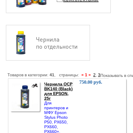
Чернила
по отдельности
Товаров в категории:
41
, страницы:
» 1 «
2
,
3
Показывать в сп
750.00 руб.
Чернила OCP
BK140 (Black)
для EPSON,
25г
Для
принтеров и
МФУ Epson
Stylus Photo
P50, PX650,
PX660,
PX660+,