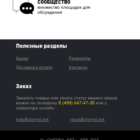
СООБЩЕСТВО
множество площадок для
обсуждения
Полезные разделы
Акции
Реквизиты
Доставка и оплата
Контакты
Заказ
Заказать товары или узнать статус вашего заказа
можно по телефону
8 (499) 647-47-30
или у
оператора онлайн.
help@chernil.net
retail@chernil.net
© «CHERNIL.NET», 2005-2018,