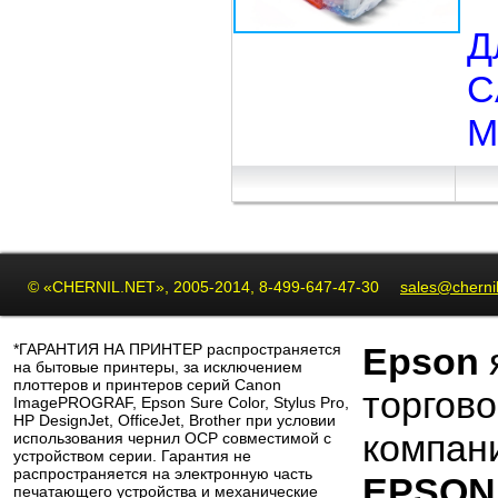
Д
C
M
© «CHERNIL.NET», 2005-2014, 8-499-647-47-30
sales@chernil
*ГАРАНТИЯ НА ПРИНТЕР распространяется
Epson
на бытовые принтеры, за исключением
плоттеров и принтеров серий Canon
торгов
ImagePROGRAF, Epson Sure Color, Stylus Pro,
HP DesignJet, OfficeJet, Brother при условии
компан
использования чернил OCP совместимой с
устройством серии. Гарантия не
распространяется на электронную часть
EPSON 
печатающего устройства и механические