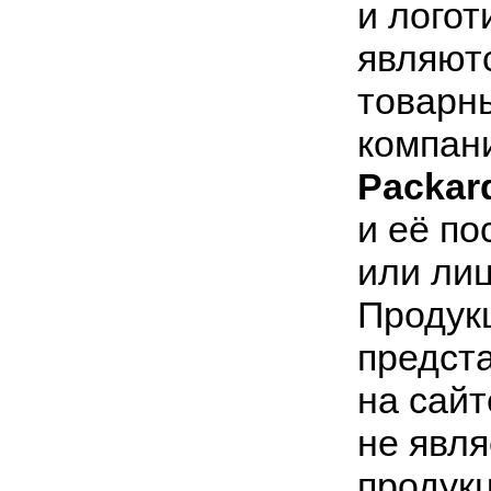
и лого
являют
товарн
компан
Packar
и её п
или ли
Продук
предст
на сайт
не явля
продук