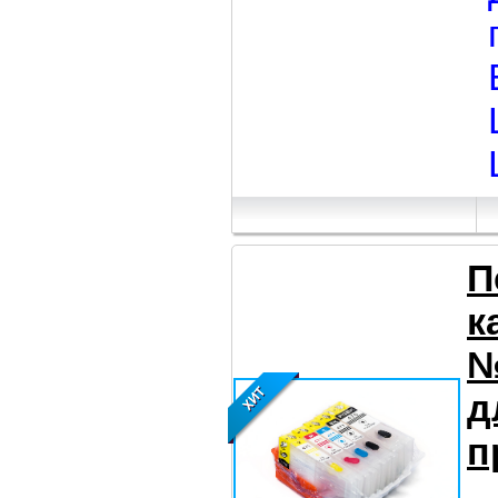
П
к
№
д
п