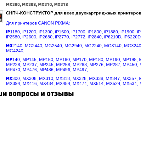
MX300, MX308, MX310, MX318
СНПЧ-КОНСТРУКТОР для всех двухкартриджных принтеро
Для принтеров CANON PIXMA:
iP
1180, iP1200, iP1300, iP1600, iP1700, iP1800, iP1880, iP1900, i
iP2580, iP2600, iP2680, iP2770, iP2772, iP2840, iP6210D, iP6220D
MG
2140, MG2440, MG2540, MG2940, MG2240, MG3140, MG3240
MG4240,
MP
140, MP145, MP150, MP160, MP170, MP180, MP190, MP198, 
MP228, MP237, MP245, MP258, MP268, MP276, MP287, MP450, 
MP470, MP476, MP486, MP496, MP497,
MX
300, MX308, MX310, MX318, MX328, MX338, MX347, MX357, 
MX394, MX416, MX434, MX454, MX474, MX514, MX524, MX534, 
и вопросы и отзывы