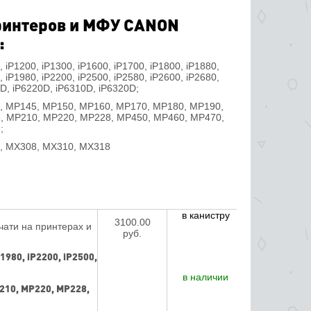
ринтеров и МФУ CANON
:
, iP1200, iP1300, iP1600, iP1700, iP1800, iP1880,
, iP1980, iP2200, iP2500, iP2580, iP2600, iP2680,
D, iP6220D, iP6310D, iP6320D;
, MP145, MP150, MP160, MP170, MP180, MP190,
, MP210, MP220, MP228, MP450, MP460, MP470,
;
, MX308, MX310, MX318
в канистру
3100.00
ати на принтерах и
руб.
P1980, iP2200, iP2500,
в наличии
210, MP220, MP228,