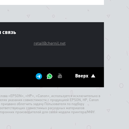
 связь
retail@chernil.net
Вверх
лова «EPSON», «HP», «Canon», используется исключительно в
елях указания совместимости с продукцией EPSON, HP, Canon
 призвано облегчить задачу Пользователя по подбору
оответствующих совместимых расходных материалов
торонних производителей для своей модели принтера/МФУ.