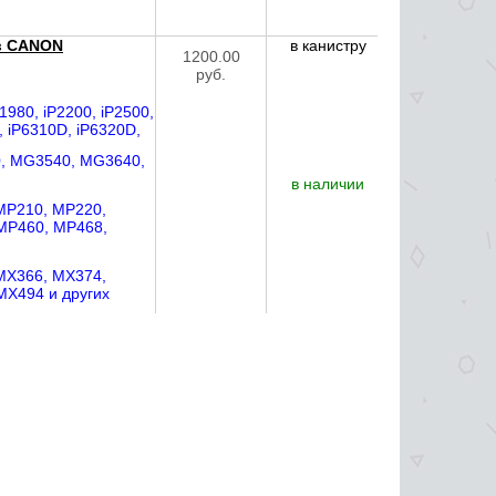
в CANON
в канистру
1200.00
руб.
P1980, iP2200, iP2500,
, iP6310D, iP6320D,
, MG3540, MG3640,
в наличии
MP210, MP220,
MP460, MP468,
MX366, MX374,
MX494 и других