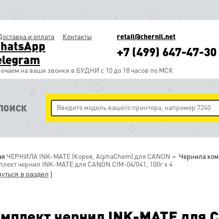
Доставка и оплата
Контакты
retail@chernil.net
hatsApp
+7 (499) 647-47-30
elegram
ечаем на ваши звонки в БУДНИ с 10 до 18 часов по МСК
ПОИСК
ая
ЧЕРНИЛА INK-MATE (Корея, AlphaChem) для CANON
Чернила ком
лект чернил INK-MATE для CANON CIM-04/041, 100г x 4
нуться в раздел
]
мплект чернил INK-MATE для C