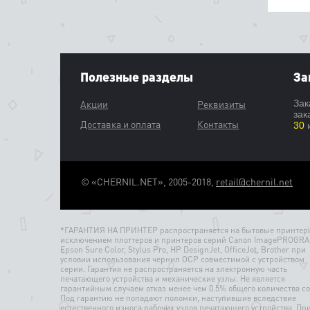
Полезные разделы
За
Акции
Реквизиты
Зак
зак
Доставка и оплата
Контакты
30
и
© «CHERNIL.NET», 2005-2018,
retail@chernil.net
*ГАРАНТИЯ НА ПРИНТЕР распространяется на бытовые принтеры
исключением плоттеров и принтеров серий Canon ImagePROGRA
Epson Sure Color, Stylus Pro, HP DesignJet, OfficeJet, Brother при
условии использования чернил OCP совместимой с устройством
серии. Гарантия не распространяется на электронную часть
печатающего устройства и механические узлы. Не является
гарантийным случаем отказ менее чем 0.5% общего количества со
Под гарантию не попадают поломки, наступившие вследствие
естественного износа рабочих узлов печатающего устройства. Пр