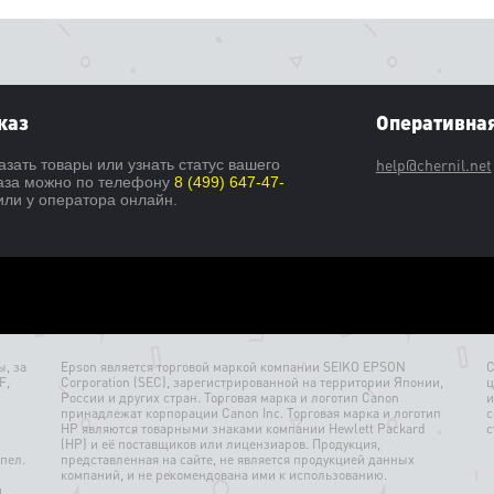
каз
Оперативная
help@chernil.net
азать товары или узнать статус вашего
аза можно по телефону
8 (499) 647-47-
ли у оператора онлайн.
, за
Epson является торговой маркой компании SEIKO EPSON
С
F,
Corporation (SEC), зарегистрированной на территории Японии,
ц
России и других стран. Торговая марка и логотип Canon
и
принадлежат корпорации Canon Inc. Торговая марка и логотип
с
HP являются товарными знаками компании Hewlett Packard
с
(HP) и её поставщиков или лицензиаров. Продукция,
пел.
представленная на сайте, не является продукцией данных
компаний, и не рекомендована ими к использованию.
и