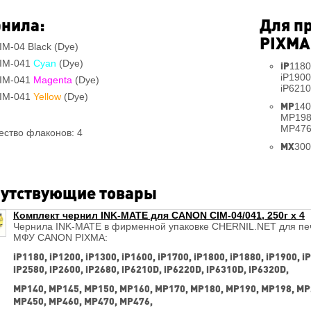
нила:
Для п
PIXMA
IM-04 Black (Dye)
IM-041
Cyan
(Dye)
iP
1180
iP1900
IM-041
Magenta
(Dye)
iP6210
IM-041
Yellow
(Dye)
MP
140
MP198
MP476
ество флаконов: 4
MX
300
утствующие товары
Комплект чернил INK-MATE для CANON CIM-04/041, 250г x 4
Чернила INK-MATE в фирменной упаковке CHERNIL.NET для печ
МФУ CANON PIXMA:
iP1180, iP1200, iP1300, iP1600, iP1700, iP1800, iP1880, iP1900, i
iP2580, iP2600, iP2680, iP6210D, iP6220D, iP6310D, iP6320D,
MP140, MP145, MP150, MP160, MP170, MP180, MP190, MP198, MP
MP450, MP460, MP470, MP476,