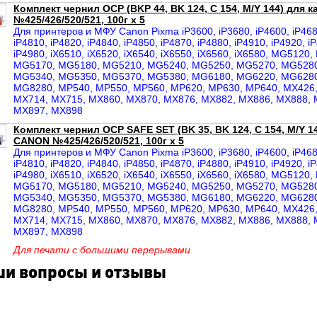
Комплект чернил OCP (BKP 44, BK 124, C 154, M/Y 144) для
№425/426/520/521, 100г x 5
Для принтеров и МФУ Canon Pixma iP3600, iP3680, iP4600, iP4680
iP4810, iP4820, iP4840, iP4850, iP4870, iP4880, iP4910, iP4920, i
iP4980, iX6510, iX6520, iX6540, iX6550, iX6560, iX6580, MG512
MG5170, MG5180, MG5210, MG5240, MG5250, MG5270, MG5280
MG5340, MG5350, MG5370, MG5380, MG6180, MG6220, MG6280
MG8280, MP540, MP550, MP560, MP620, MP630, MP640, MX426,
MX714, MX715, MX860, MX870, MX876, MX882, MX886, MX888, 
MX897, MX898
Комплект чернил OCP SAFE SET (BK 35, BK 124, C 154, M/Y 1
CANON №425/426/520/521, 100г x 5
Для принтеров и МФУ Canon Pixma iP3600, iP3680, iP4600, iP4680
iP4810, iP4820, iP4840, iP4850, iP4870, iP4880, iP4910, iP4920, i
iP4980, iX6510, iX6520, iX6540, iX6550, iX6560, iX6580, MG512
MG5170, MG5180, MG5210, MG5240, MG5250, MG5270, MG5280
MG5340, MG5350, MG5370, MG5380, MG6180, MG6220, MG6280
MG8280, MP540, MP550, MP560, MP620, MP630, MP640, MX426,
MX714, MX715, MX860, MX870, MX876, MX882, MX886, MX888, 
MX897, MX898
Для печати с большими перерывами
и вопросы и отзывы