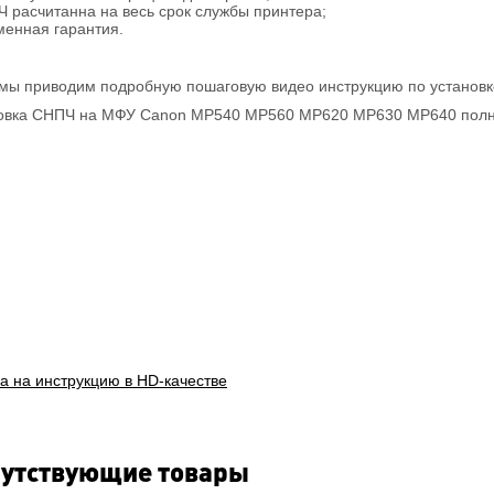
Ч расчитанна на весь срок службы принтера;
менная гарантия.
мы приводим подробную пошаговую видео инструкцию по установ
овка СНПЧ на МФУ Canon MP540 MP560 MP620 MP630 MP640 полн
а на инструкцию в HD-качестве
утствующие товары