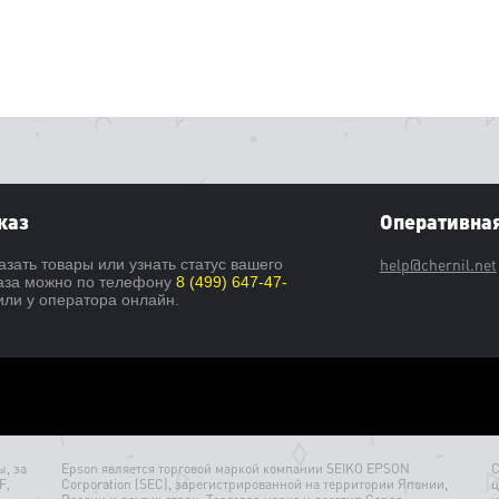
каз
Оперативная
help@chernil.net
азать товары или узнать статус вашего
аза можно по телефону
8 (499) 647-47-
ли у оператора онлайн.
, за
Epson является торговой маркой компании SEIKO EPSON
С
F,
Corporation (SEC), зарегистрированной на территории Японии,
ц