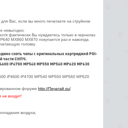
для Вас, если вы много печатаете на струйном
е невыгодно.
 хотя фактически Вы нуждаетесь только в чернилах.
640 MX860 MX870 покупается раз и навсегда.
ечатающую головку.
ходимо снять чипы с оригинальных картриджей PGI-
й части СНПЧ.
iP4600 iP4700 MP540 MP550 MP560 MP620 MP630
P3600 iP4600 iP4700 MP540 MP550 MP560 MP620
изированном форуме
http://Печатай.su/
 не входит!
попадания воздуха;