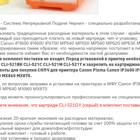
- Система Непрерывной Подачи Чернил - специально разработана 
ере.
ьзовать традиционные расходные материалы в этом случае - крайн
аждый раз приходиться платить за новый картридж, чип и упаковку,
Canon iP3600 iP4600 iP4700 MP540 MP550 MP560 MP620 MP630 MP
труированна таким образом, что чернила напрямую поступают в п
ие емкости избавят Вас от необходимости частой дозаправки.
в комплект поставки не входят. Перед установкой в принтер необ
 CLI-521BK CLI-521C CLI-521M CLI-521Y и закрепить на картриджно
енты для покупки СНПЧ для принтера Canon Pixma Canon iP3600 
 MX860 MX870.
, по вопросам заправки и установки на принтерах и МФУ Canon i
0 MP640 MX860 MX870
егда можете проконсультироваться профессионалами на специал
ите внимание, что картридж CLI-521GY (серый) в комплект поставки
ьезная 20-кратная экономия на расходных материалах;
дление срока службы печатающей головки за счет 100% защиты от 
альный вариант для дома/офиса/фотостудии;
ный комплект - готовый к работе;
стая установка и процесс дозаправки;