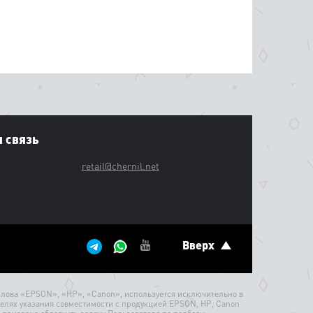
 связь
retail@chernil.net
Вверх
лова «EPSON», «HP», «Canon», используется исключительно в
елях указания совместимости с продукцией EPSON, HP, Canon