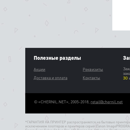
Полезные разделы
За
Акции
Реквизиты
Зак
зак
Доставка и оплата
Контакты
30
и
© «CHERNIL.NET», 2005-2018,
retail@chernil.net
*ГАРАНТИЯ НА ПРИНТЕР распространяется на бытовые принтеры
исключением плоттеров и принтеров серий Canon ImagePROGRA