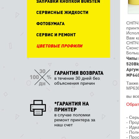
ЗАПРАВКИ КНОПКОЙ BURSTEN
СЕРВИСНЫЕ ЖИДКОСТИ
ФОТОБУМАГА
СНПЧ 
принт
Испол
СЕРВИС И РЕМОНТ
Вам к
СНПЧ 
ЦВЕТОВЫЕ ПРОФИЛИ
Сконс
Больш
Чипы 
520Bk
Аргум
ГАРАНТИЯ ВОЗВРАТА
MP640
в течение 30 дней без
объяснения причин
Также
MP63
вы вс
*ГАРАНТИЯ НА
Обрат
ПРИНТЕР
в случае поломки
- Сер
ремонт принтера за
- Про
наш счет
- Иде
- Пол
- Про