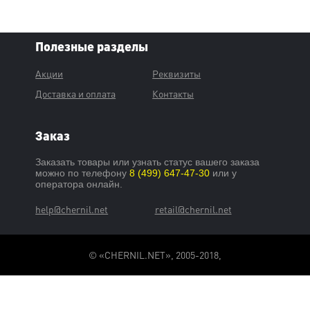
Полезные разделы
Акции
Реквизиты
Доставка и оплата
Контакты
Заказ
Заказать товары или узнать статус вашего заказа
можно по телефону
8 (499) 647-47-30
или у
оператора онлайн.
help@chernil.net
retail@chernil.net
© «CHERNIL.NET», 2005-2018,