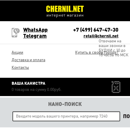
интернет магазин
WhatsApp
+7 (499) 647-47-30
Telegram
retail@chernil.net
Отвечаем на
ваши звонки в
БУДНИ с 10 до
Акции
Купить в своем городе?
18 часов по МСК
Доставка и оплата
Контакты
ВАША КАНИСТРА
0 товаров на сумму 0.00руб.
НАНО-ПОИСК
П