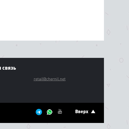
 связь
retail@chernil.net
Вверх