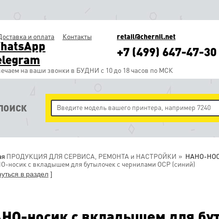
Доставка и оплата
Контакты
retail@chernil.net
hatsApp
+7 (499) 647-47-30
elegram
ечаем на ваши звонки в БУДНИ с 10 до 18 часов по МСК
ПОИСК
ая
ПРОДУКЦИЯ ДЛЯ СЕРВИСА, РЕМОНТА и НАСТРОЙКИ
НАНО-НО
-носик c вкладышем для бутылочек с чернилами OCP (синий)
нуться в раздел
]
НО-носик c вкладышем для бу