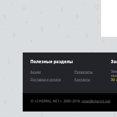
Полезные разделы
За
Акции
Реквизиты
Зак
зак
Доставка и оплата
Контакты
30
и
© «CHERNIL.NET», 2005-2018,
retail@chernil.net