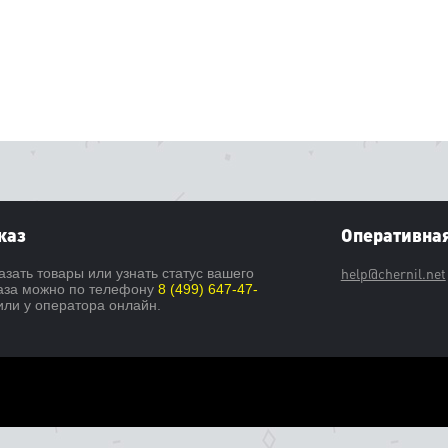
каз
Оперативная
help@chernil.net
азать товары или узнать статус вашего
аза можно по телефону
8 (499) 647-47-
ли у оператора онлайн.