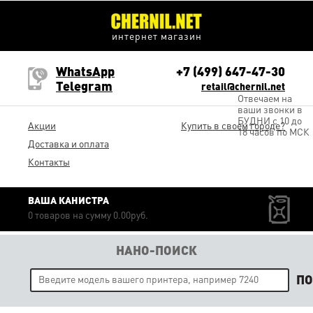
интернет магазин
WhatsApp
+7 (499) 647-47-30
Telegram
retail@chernil.net
Отвечаем на
ваши звонки в
БУДНИ с 10 до
Акции
Купить в своем городе?
18 часов по МСК
Доставка и оплата
Контакты
ВАША КАНИСТРА
0 товаров на сумму 0.00руб.
НАНО-ПОИСК
П