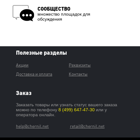
СООБЩЕСТВО
множество площадок для
обсуждения
Полезные разделы
Акции
Реквизиты
Доставка и оплата
Контакты
Заказ
Заказать товары или узнать статус вашего заказа
можно по телефону
8 (499) 647-47-30
или у
оператора онлайн.
help@chernil.net
retail@chernil.net