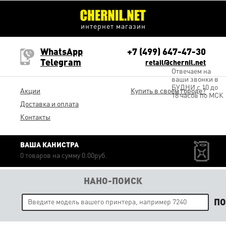
интернет магазин
WhatsApp
+7 (499) 647-47-30
Telegram
retail@chernil.net
Отвечаем на
ваши звонки в
БУДНИ с 10 до
Акции
Купить в своем городе?
18 часов по МСК
Доставка и оплата
Контакты
ВАША КАНИСТРА
0 товаров на сумму 0.00руб.
НАНО-ПОИСК
П