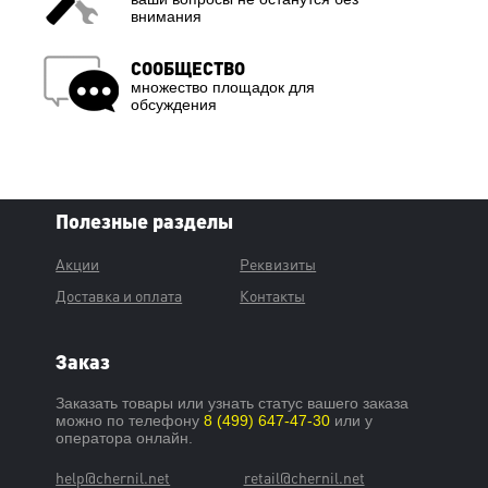
внимания
СООБЩЕСТВО
множество площадок для
обсуждения
Полезные разделы
Акции
Реквизиты
Доставка и оплата
Контакты
Заказ
Заказать товары или узнать статус вашего заказа
можно по телефону
8 (499) 647-47-30
или у
оператора онлайн.
help@chernil.net
retail@chernil.net