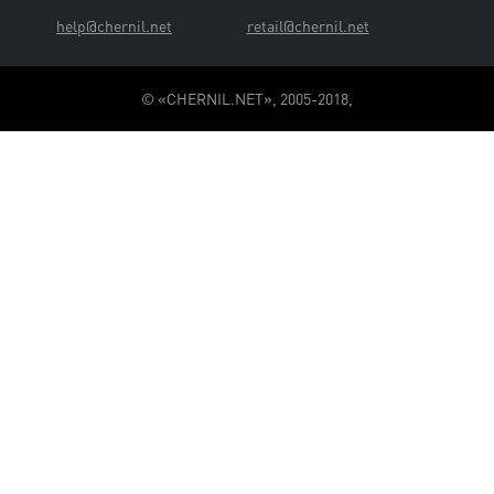
help@chernil.net
retail@chernil.net
© «CHERNIL.NET», 2005-2018,