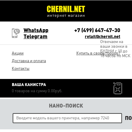
интернет магазин
WhatsApp
+7 (499) 647-47-30
Telegram
retail@chernil.net
Отвечаем на
ваши звонки в
БУДНИ с 10 до
Акции
Купить в своем городе?
18 часов по МСК
Доставка и оплата
Контакты
ВАША КАНИСТРА
0 товаров на сумму 0.00руб.
НАНО-ПОИСК
П