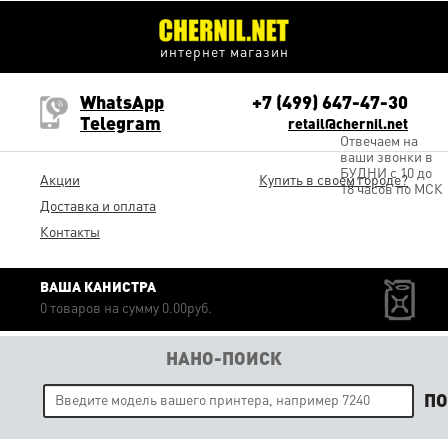
интернет магазин
WhatsApp
+7 (499) 647-47-30
Telegram
retail@chernil.net
Отвечаем на
ваши звонки в
БУДНИ с 10 до
Акции
Купить в своем городе?
18 часов по МСК
Доставка и оплата
Контакты
ВАША КАНИСТРА
0 товаров на сумму 0.00руб.
НАНО-ПОИСК
П