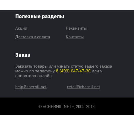
Полезные разделы
Акции
Реквизиты
Доставка и оплата
Контакты
Заказ
Заказать товары или узнать статус вашего заказа
можно по телефону
8 (499) 647-47-30
или у
оператора онлайн.
help@chernil.net
retail@chernil.net
© «CHERNIL.NET», 2005-2018,