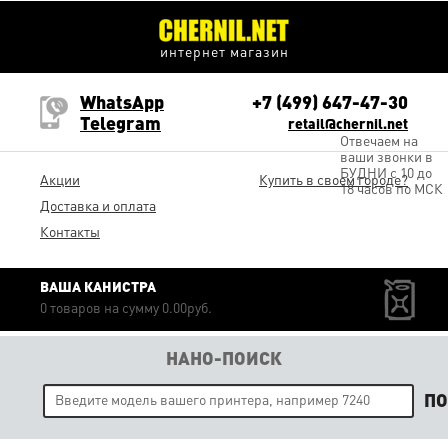
интернет магазин
WhatsApp
+7 (499) 647-47-30
Telegram
retail@chernil.net
Отвечаем на
ваши звонки в
БУДНИ с 10 до
Акции
Купить в своем городе?
18 часов по МСК
Доставка и оплата
Контакты
ВАША КАНИСТРА
0 товаров на сумму 0.00руб.
НАНО-ПОИСК
П