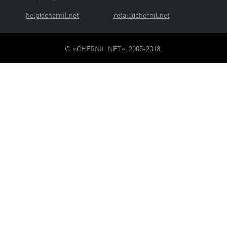
help@chernil.net
retail@chernil.net
© «CHERNIL.NET», 2005-2018,