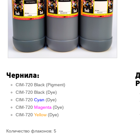
Чернила:
Д
P
СIM-720 Black (Pigment)
CIM-720 Black (Dye)
СIM-720
Cyan
(Dye)
СIM-720
Magenta
(Dye)
СIM-720
Yellow
(Dye)
Количество флаконов: 5