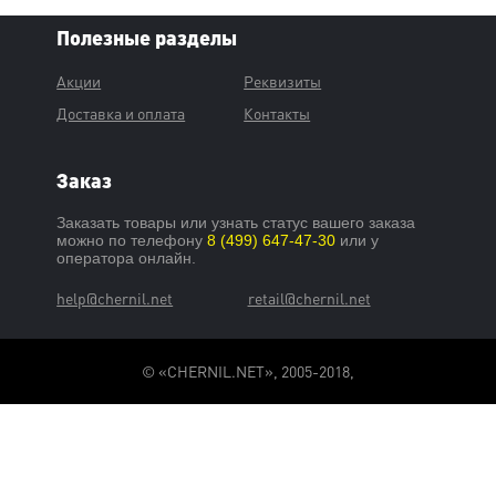
Полезные разделы
Акции
Реквизиты
Доставка и оплата
Контакты
Заказ
Заказать товары или узнать статус вашего заказа
можно по телефону
8 (499) 647-47-30
или у
оператора онлайн.
help@chernil.net
retail@chernil.net
© «CHERNIL.NET», 2005-2018,