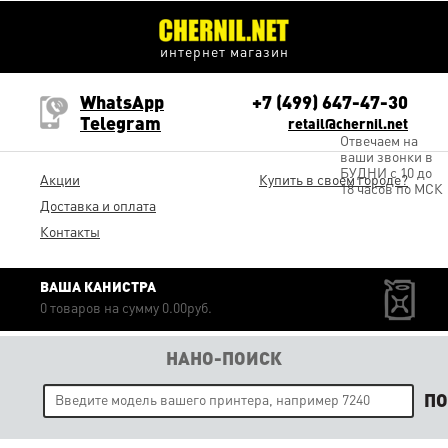
интернет магазин
WhatsApp
+7 (499) 647-47-30
Telegram
retail@chernil.net
Отвечаем на
ваши звонки в
БУДНИ с 10 до
Акции
Купить в своем городе?
18 часов по МСК
Доставка и оплата
Контакты
ВАША КАНИСТРА
0 товаров на сумму 0.00руб.
НАНО-ПОИСК
П