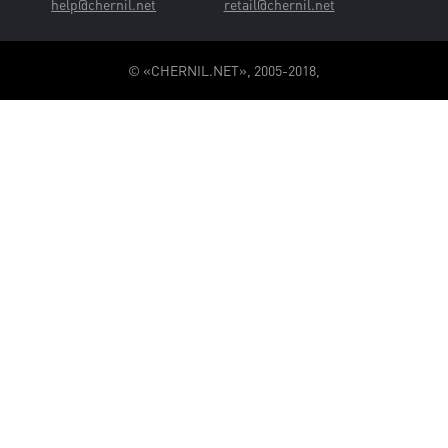
help@chernil.net
retail@chernil.net
© «CHERNIL.NET», 2005-2018,