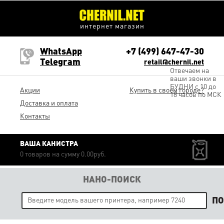
интернет магазин
WhatsApp
+7 (499) 647-47-30
Telegram
retail@chernil.net
Отвечаем на
ваши звонки в
БУДНИ с 10 до
Акции
Купить в своем городе?
18 часов по МСК
Доставка и оплата
Контакты
ВАША КАНИСТРА
0 товаров на сумму 0.00руб.
НАНО-ПОИСК
П