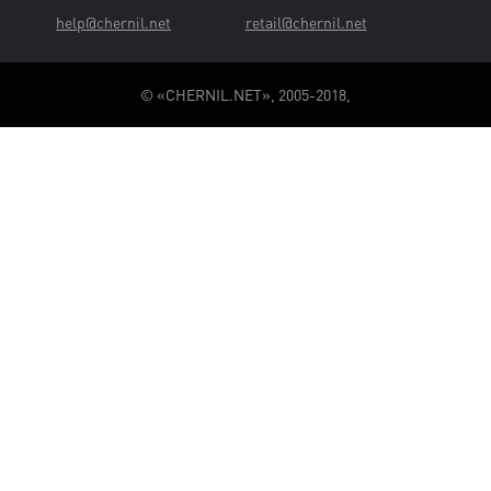
help@chernil.net
retail@chernil.net
© «CHERNIL.NET», 2005-2018,