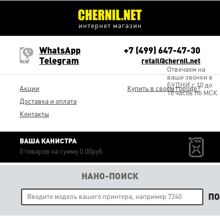
интернет магазин
WhatsApp
+7 (499) 647-47-30
Telegram
retail@chernil.net
Отвечаем на
ваши звонки в
БУДНИ с 10 до
Акции
Купить в своем городе?
18 часов по МСК
Доставка и оплата
Контакты
ВАША КАНИСТРА
0 товаров на сумму 0.00руб.
НАНО-ПОИСК
П