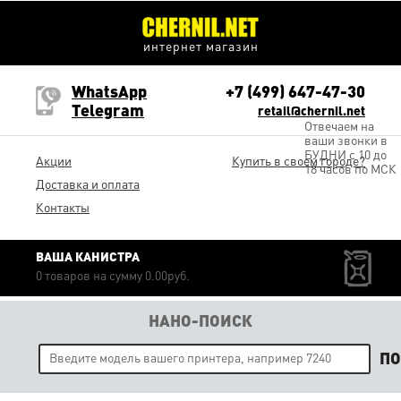
интернет магазин
WhatsApp
+7 (499) 647-47-30
Telegram
retail@chernil.net
Отвечаем на
ваши звонки в
БУДНИ с 10 до
Акции
Купить в своем городе?
18 часов по МСК
Доставка и оплата
Контакты
ВАША КАНИСТРА
0 товаров на сумму 0.00руб.
НАНО-ПОИСК
П