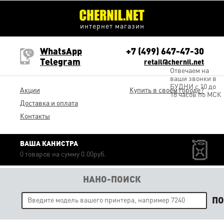
интернет магазин
WhatsApp
+7 (499) 647-47-30
Telegram
retail@chernil.net
Отвечаем на
ваши звонки в
БУДНИ с 10 до
Акции
Купить в своем городе?
18 часов по МСК
Доставка и оплата
Контакты
ВАША КАНИСТРА
0 товаров на сумму 0.00руб.
НАНО-ПОИСК
П