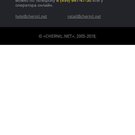
можно по телефону
8 (499) 647-47-30
или у
оператора онлайн.
help@chernil.net
retail@chernil.net
© «CHERNIL.NET», 2005-2018,