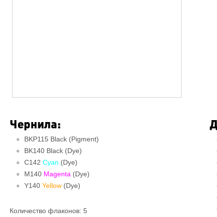
Чернила:
Д
BKP115 Black (Pigment)
BK140 Black (Dye)
C142
Cyan
(Dye)
M140
Magenta
(Dye)
Y140
Yellow
(Dye)
Количество флаконов: 5