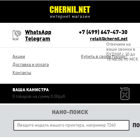
интернет магазин
WhatsApp
+7 (499) 647-47-30
Telegram
retail@chernil.net
Отвечаем на
ваши звонки в
БУДНИ с 10 до
Акции
Купить в своем городе?
18 часов по МСК
Доставка и оплата
Контакты
ВАША КАНИСТРА
0 товаров на сумму 0.00руб.
НАНО-ПОИСК
П