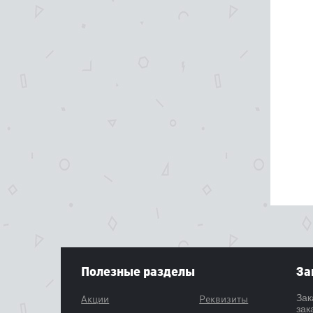
Полезные разделы
За
Акции
Реквизиты
Зак
зак