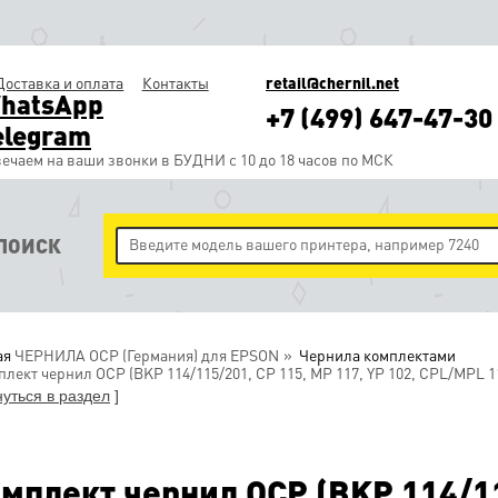
Доставка и оплата
Контакты
retail@chernil.net
hatsApp
+7 (499) 647-47-30
elegram
ечаем на ваши звонки в БУДНИ с 10 до 18 часов по МСК
ПОИСК
ая
ЧЕРНИЛА OCP (Германия) для EPSON
Чернила комплектами
лект чернил OCP (BKP 114/115/201, CP 115, MP 117, YP 102, CPL/MPL 1
нуться в раздел
]
мплект чернил OCP (BKP 114/11