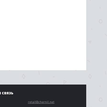
 связь
retail@chernil.net