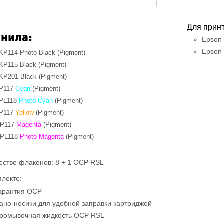
Для прин
нила:
Epson 
Epson 
KP114 Photo Black (Pigment)
KP115 Black (Pigment)
KP201 Black (Pigment)
P117
Cyan
(Pigment)
PL118
Photo Cyan
(Pigment)
P117
Yellow
(Pigment)
P117
Magenta
(Pigment)
PL118
Photo Ma
genta
(Pigment)
ество флаконов: 8 + 1 OCP RSL
плекте:
арантия OCP
ано-носики для удобной заправки картриджей
ромывочная жидкость OCP RSL