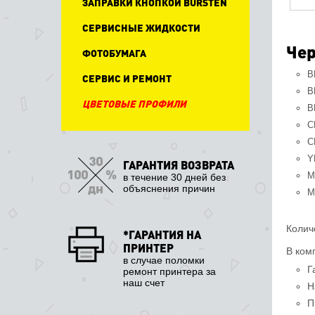
ЗАПРАВКИ КНОПКОЙ BURSTEN
СЕРВИСНЫЕ ЖИДКОСТИ
Чер
ФОТОБУМАГА
B
СЕРВИС И РЕМОНТ
B
ЦВЕТОВЫЕ ПРОФИЛИ
B
C
C
Y
ГАРАНТИЯ ВОЗВРАТА
M
в течение 30 дней без
объяснения причин
M
Колич
*ГАРАНТИЯ НА
ПРИНТЕР
В ком
в случае поломки
Г
ремонт принтера за
наш счет
Н
П