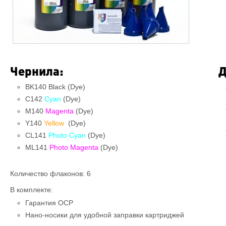
Чернила:
Д
BK140 Black (Dye)
C142
Cyan
(Dye)
M140
Magenta
(Dye)
Y140
Yellow
(Dye)
CL141
Photo Cyan
(Dye)
ML141
Photo Magenta
(Dye)
Количество флаконов: 6
В комплекте:
Гарантия OCP
Нано-носики для удобной заправки картриджей