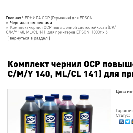
Главная
ЧЕРНИЛА OCP (Германия) для EPSON
Чернила комплектами
Комплект чернил OCP повышенной светостойкости (BK/
С/M/Y 140, ML/CL 141) для принтеров EPSON, 1000г х 6
[
вернуться в раздел
]
Комплект чернил OCP повыше
С/M/Y 140, ML/CL 141) для пр
Цена ин
Гарантия
Статус: