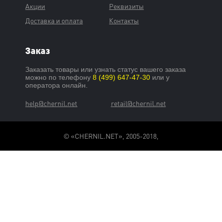
Акции
Реквизиты
Доставка и оплата
Контакты
Заказ
Заказать товары или узнать статус вашего заказа
можно по телефону
8 (499) 647-47-30
или у
оператора онлайн.
help@chernil.net
retail@chernil.net
© «CHERNIL.NET», 2005-2018,