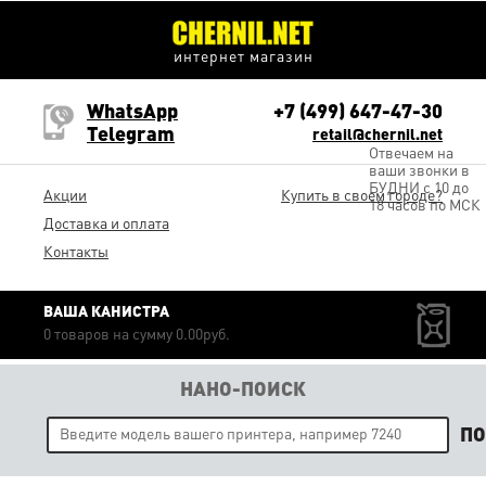
интернет магазин
WhatsApp
+7 (499) 647-47-30
Telegram
retail@chernil.net
Отвечаем на
ваши звонки в
БУДНИ с 10 до
Акции
Купить в своем городе?
18 часов по МСК
Доставка и оплата
Контакты
ВАША КАНИСТРА
0 товаров на сумму 0.00руб.
НАНО-ПОИСК
П