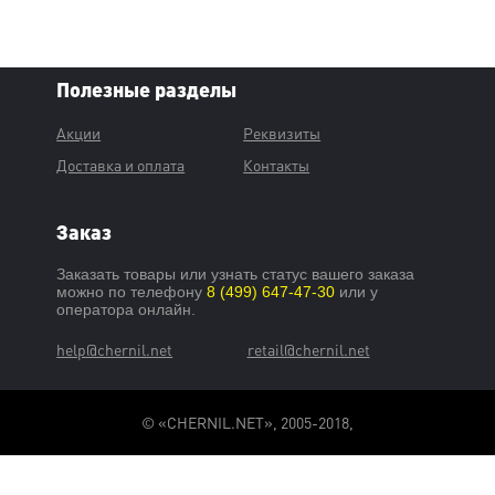
Полезные разделы
Акции
Реквизиты
Доставка и оплата
Контакты
Заказ
Заказать товары или узнать статус вашего заказа
можно по телефону
8 (499) 647-47-30
или у
оператора онлайн.
help@chernil.net
retail@chernil.net
© «CHERNIL.NET», 2005-2018,