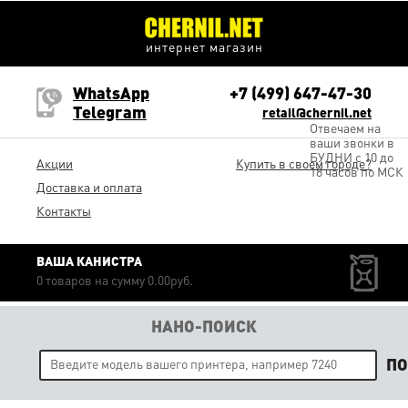
интернет магазин
WhatsApp
+7 (499) 647-47-30
Telegram
retail@chernil.net
Отвечаем на
ваши звонки в
БУДНИ с 10 до
Акции
Купить в своем городе?
18 часов по МСК
Доставка и оплата
Контакты
ВАША КАНИСТРА
0 товаров на сумму 0.00руб.
НАНО-ПОИСК
П