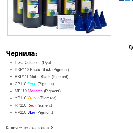
Д
Чернила:
EGO Colorless (Dye)
BKP110 Photo Black (Pigment)
BKP111
Matte Black
(Pigment)
CP110
Cyan
(Pigment)
MP110
Magenta
(Pigment)
YP116
Yellow
(Pigment)
RP110
Red
(Pigment)
VP110
Blue
(Pigment)
Количество флаконов: 8